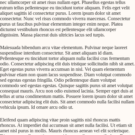
nec ullamcorper sit amet risus nullam eget. Phasellus egestas tellus
rutrum tellus pellentesque eu tincidunt tortor aliquam. Felis eget velit
aliquet sagittis id consectetur purus. Lorem ipsum dolor sit amet
consectetur. Nunc vel risus commodo viverra maecenas. Consectetur
purus ut faucibus pulvinar elementum integer enim neque. Platea
dictumst vestibulum rhoncus est pellentesque elit ullamcorper
dignissim. Massa placerat duis ultricies lacus sed turpis.
Malesuada bibendum arcu vitae elementum. Pulvinar neque laoreet
suspendisse interdum consectetur. Sit amet aliquam id diam.
Pellentesque eu tincidunt tortor aliquam nulla facilisi cras fermentum
odio. Consectetur adipiscing elit duis tristique sollicitudin nibh sit amet.
Eget egestas purus viverra accumsan in nisl. Vel quam elementum
pulvinar etiam non quam lacus suspendisse. Diam volutpat commodo
sed egestas egestas fringilla. Odio pellentesque diam volutpat
commodo sed egestas egestas. Quisque sagittis purus sit amet volutpat
consequat mauris. Arcu non odio euismod lacinia. Semper eget duis at
tellus at urna condimentum mattis. Posuere lorem ipsum dolor sit amet
consectetur adipiscing elit duis. Sit amet commodo nulla facilisi nullam
vehicula ipsum. Id ornare arcu odio ut.
Eleifend quam adipiscing vitae proin sagittis nisl rhoncus mattis
rhoncus. At imperdiet dui accumsan sit amet nulla facilisi. Ut etiam sit
amet nisl purus in mollis. Mauris rhoncus aenean vel elit scelerisque.