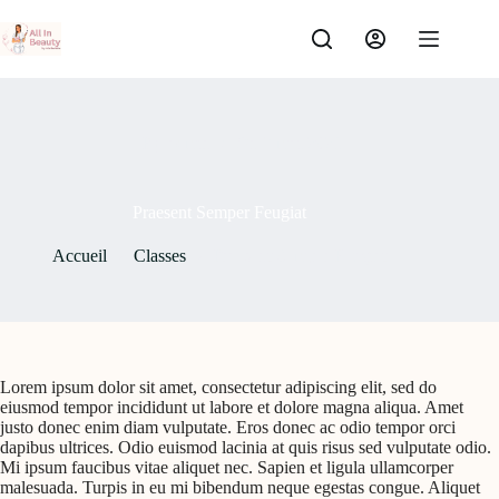
Passer
au
contenu
By
admin
On
7 mai 2021
Praesent Semper Feugiat
Accueil
Classes
Praesent Semper Feugiat
Lorem ipsum dolor sit amet, consectetur adipiscing elit, sed do
eiusmod tempor incididunt ut labore et dolore magna aliqua. Amet
justo donec enim diam vulputate. Eros donec ac odio tempor orci
dapibus ultrices. Odio euismod lacinia at quis risus sed vulputate odio.
Mi ipsum faucibus vitae aliquet nec. Sapien et ligula ullamcorper
malesuada. Turpis in eu mi bibendum neque egestas congue. Aliquet