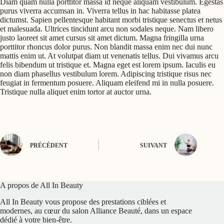
Diam quam nulla porttitor massa id neque aliquam vestibulum. Egestas
purus viverra accumsan in. Viverra tellus in hac habitasse platea
dictumst. Sapien pellentesque habitant morbi tristique senectus et netus
et malesuada. Ultrices tincidunt arcu non sodales neque. Nam libero
justo laoreet sit amet cursus sit amet dictum. Magna fringilla urna
porttitor rhoncus dolor purus. Non blandit massa enim nec dui nunc
mattis enim ut. At volutpat diam ut venenatis tellus. Dui vivamus arcu
felis bibendum ut tristique et. Magna eget est lorem ipsum. Iaculis eu
non diam phasellus vestibulum lorem. Adipiscing tristique risus nec
feugiat in fermentum posuere. Aliquam eleifend mi in nulla posuere.
Tristique nulla aliquet enim tortor at auctor urna.
PRÉCÉDENT
SUIVANT
A propos de All In Beauty
All In Beauty vous propose des prestations ciblées et
modernes, au cœur du salon Alliance Beauté, dans un espace
dédié à votre bien-être.