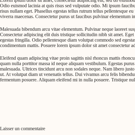
Lorem ipsum dolor sit amet, consectetur adipiscing elit, sed do eiusmo
Odio euismod lacinia at quis risus sed vulputate odio. Mi ipsum faucib
risus nullam eget. Phasellus egestas tellus rutrum tellus pellentesque eu
viverra maecenas. Consectetur purus ut faucibus pulvinar elementum inte
Malesuada bibendum arcu vitae elementum. Pulvinar neque laoreet suspen
Consectetur adipiscing elit duis tristique sollicitudin nibh sit amet.
egestas fringilla. Odio pellentesque diam volutpat commodo sed egestas 
condimentum mattis. Posuere lorem ipsum dolor sit amet consectetur adip
Eleifend quam adipiscing vitae proin sagittis nisl rhoncus mattis rhoncu
quam nulla porttitor massa id neque aliquam vestibulum. Egestas purus vi
malesuada. Ultrices tincidunt arcu non sodales neque. Nam libero justo 
ut. At volutpat diam ut venenatis tellus. Dui vivamus arcu felis bibendu
fermentum posuere. Aliquam eleifend mi in nulla posuere. Tristique nulla
Laisser un commentaire