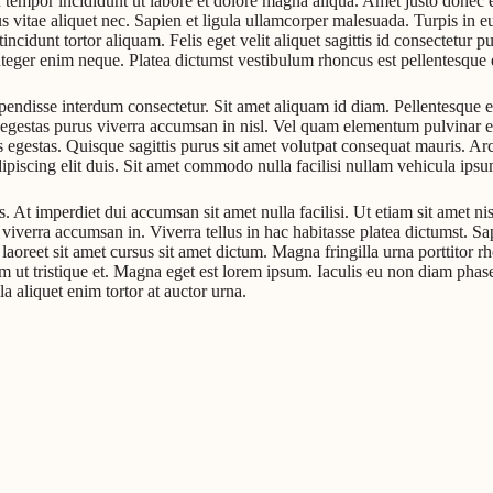
d tempor incididunt ut labore et dolore magna aliqua. Amet justo donec 
us vitae aliquet nec. Sapien et ligula ullamcorper malesuada. Turpis in
 tincidunt tortor aliquam. Felis eget velit aliquet sagittis id consectet
ger enim neque. Platea dictumst vestibulum rhoncus est pellentesque eli
disse interdum consectetur. Sit amet aliquam id diam. Pellentesque eu 
 Eget egestas purus viverra accumsan in nisl. Vel quam elementum pulvi
egestas. Quisque sagittis purus sit amet volutpat consequat mauris. Arc
iscing elit duis. Sit amet commodo nulla facilisi nullam vehicula ipsum
s. At imperdiet dui accumsan sit amet nulla facilisi. Ut etiam sit amet n
verra accumsan in. Viverra tellus in hac habitasse platea dictumst. Sapi
laoreet sit amet cursus sit amet dictum. Magna fringilla urna porttitor
m ut tristique et. Magna eget est lorem ipsum. Iaculis eu non diam phase
 aliquet enim tortor at auctor urna.