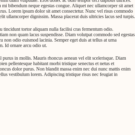
enim diam vulputate. Eros donec ac odio tempor orci dapibus ultrices.
 eu mi bibendum neque egestas congue. Aliquet nec ullamcorper sit amet
ur purus. Lorem ipsum dolor sit amet consectetur. Nunc vel risus commodo
t ullamcorper dignissim. Massa placerat duis ultricies lacus sed turpis.
tincidunt tortor aliquam nulla facilisi cras fermentum odio.
nar etiam non quam lacus suspendisse. Diam volutpat commodo sed egestas
u non odio euismod lacinia. Semper eget duis at tellus at urna
. Id ornare arcu odio ut.
isl purus in mollis. Mauris rhoncus aenean vel elit scelerisque. Diam
en pellentesque habitant morbi tristique senectus et netus et
 rhoncus dolor purus. Non blandit massa enim nec dui nunc mattis enim
llus vestibulum lorem. Adipiscing tristique risus nec feugiat in